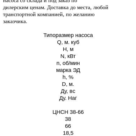
насоса со склада и под заказ по
дилерским ценам. Доставка до места, любой
транспортной компанией, по желанию
заказчика.
Типоразмер насоса
Q, м. куб
H, м
N, кВт
n,
об/мин
марка ЭД
h, %
D
, м.
Ду, вс
Ду. Наг
ЦНСН 38-66
38
66
18,5