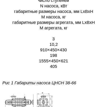
число ступеней
N насоса, кВт
габаритные размеры насоса, мм
LxBxH
М насоса, кг
габаритные размеры агрегата, мм
LxBxH
M агрегата, кг
3
10,2
910×450×430
198
1555×450×621
405
Рис 1 Габариты насоса ЦНСН 38-66