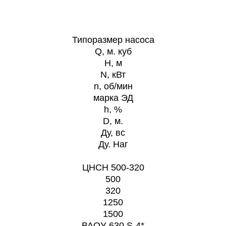
Типоразмер насоса
Q, м. куб
H, м
N, кВт
n,
об/мин
марка ЭД
h, %
D
, м.
Ду, вс
Ду. Наг
ЦНСН 500-320
500
320
1250
1500
ВАОУ-630 S-4*