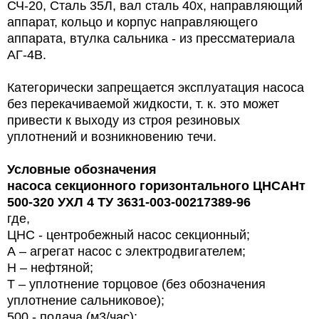
СЧ-20, Сталь 35Л, вал сталь 40х, направляющий
аппарат, кольцо и корпус направляющего
аппарата, втулка сальника - из прессматериала
АГ-4В.
Категорически запрещается эксплуатация насоса
без перекачиваемой жидкости, т. к. это может
привести к выходу из
строя резиновых
уплотнений и возникновению течи.
Условные обозначения
насоса
секционного горизонтального ЦНСАНт
500-320 УХЛ 4 ТУ 3631-003-00217389-96
где,
ЦНС - центробежный насос секционный;
А – агрегат насос с электродвигателем;
Н – нефтяной;
Т – уплотнение торцовое (без обозначения
уплотнение сальниковое);
500 - подача (м3/час);