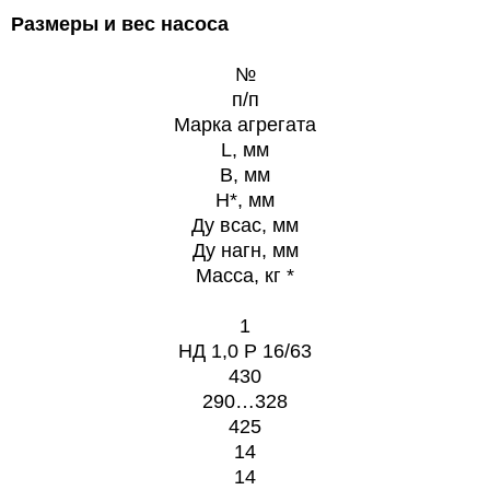
Размеры и вес насоса
№
п/п
Марка агрегата
L, мм
B, мм
H*, мм
Ду всас, мм
Ду нагн, мм
Масса, кг *
1
НД 1,0 Р 16/63
430
290…328
425
14
14