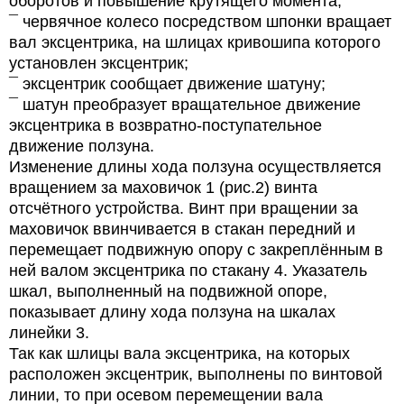
оборотов и повышение крутящего момента;
¯ червячное колесо посредством шпонки вращает
вал эксцентрика, на шлицах кривошипа которого
установлен эксцентрик;
¯ эксцентрик сообщает движение шатуну;
¯ шатун преобразует вращательное движение
эксцентрика в возвратно-поступательное
движение ползуна.
Изменение длины хода ползуна осуществляется
вращением за маховичок 1 (рис.2) винта
отсчётного устройства. Винт при вращении за
маховичок ввинчивается в стакан передний и
перемещает подвижную опору с закреплённым в
ней валом эксцентрика по стакану 4. Указатель
шкал, выполненный на подвижной опоре,
показывает длину хода ползуна на шкалах
линейки 3.
Так как шлицы вала эксцентрика, на которых
расположен эксцентрик, выполнены по винтовой
линии, то при осевом перемещении вала