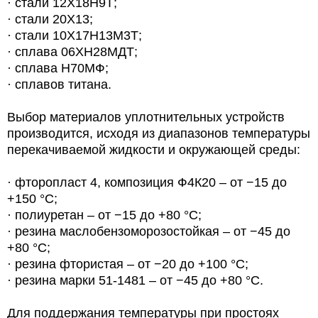
· стали 12Х18Н9Т;
· стали 20Х13;
· стали 10Х17Н13М3Т;
· сплава 06ХН28МДТ;
· сплава Н70МФ;
· сплавов титана.
Выбор материалов уплотнительных устройств
производится, исходя из диапазонов температуры
перекачиваемой жидкости и окружающей среды:
· фторопласт 4, композиция Ф4К20 – от −15 до
+150 °С;
· полиуретан – от −15 до +80 °С;
· резина маслобензоморозостойкая – от −45 до
+80 °С;
· резина фтористая – от −20 до +100 °С;
· резина марки 51-1481 – от −45 до +80 °С.
Для поддержания температуры при простоях