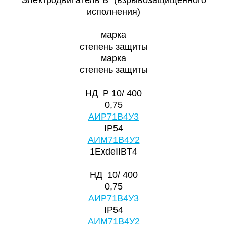
исполнения)
марка
степень защиты
марка
степень защиты
НД Р 10/ 400
0,75
АИР71В4У3
IP54
АИМ71В4У2
1ExdeIIBT4
НД 10/ 400
0,75
АИР71В4У3
IP54
АИМ71В4У2