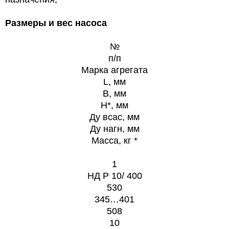
Размеры и вес насоса
№
п/п
Марка агрегата
L, мм
B, мм
H*, мм
Ду всас, мм
Ду нагн, мм
Масса, кг *
1
НД Р 10/ 400
530
345…401
508
10