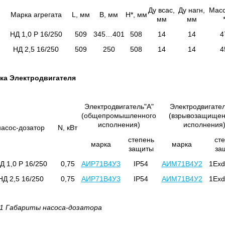
Ду всас,
Ду нагн,
Масс
Марка агрегата
L, мм
B, мм
H*, мм
мм
мм
НД 1,0 Р 16/250
509
345…401
508
14
14
4
НД 2,5 16/250
509
250
508
14
14
4
ка Электродвигателя
Электродвигатель"А"
Электродвигател
(общепромышленного
(взрывозащищен
исполнения)
исполнения
насос-дозатор
N, кВт
степень
ст
марка
марка
защиты
за
Д 1,0 Р 16/250
0,75
АИР71В4У3
IP54
АИМ71В4У2
1Exd
НД 2,5 16/250
0,75
АИР71В4У3
IP54
АИМ71В4У2
1Exd
 1 Габариты насоса-дозатора