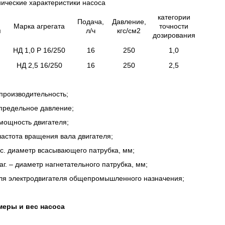
ические характеристики насоса
категории
Подача,
Давление,
Марка агрегата
точности
п
л/ч
кгс/см2
дозирования
НД 1,0 Р 16/250
16
250
1,0
НД 2,5 16/250
16
250
2,5
:
производительность;
 предельное давление;
мощность двигателя;
частота вращения вала двигателя;
с. диаметр всасывающего патрубка, мм;
аг. – диаметр нагнетательного патрубка, мм;
для электродвигателя общепромышленного назначения;
меры и вес насоса