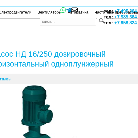
тел:
+7 495 364
Электродвигатели
Вентиляторы
Автоматика
Частотные преобразов
тел:
+7 985 364
тел:
+7 958 824
сос НД 16/250 дозировочный
ризонтальный одноплунжерный
тзывы