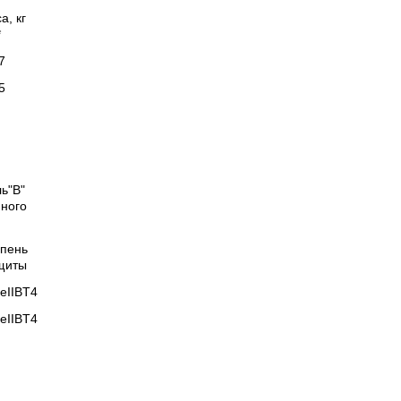
а, кг
*
7
5
ь"В"
ного
)
епень
щиты
eIIBT4
eIIBT4