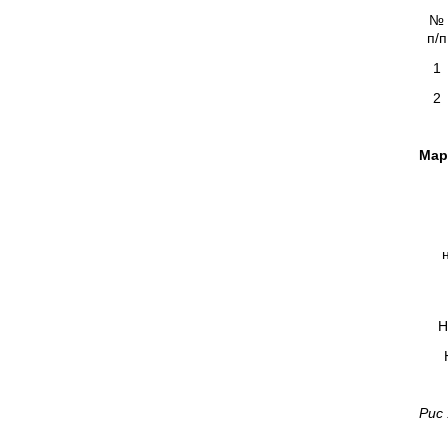
№
п/п
1
2
Мар
Н
Рис