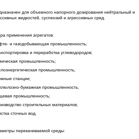
дназначен для объемного напорного дозирования нейтральный и
ссивных жидкостей, суспензий и агрессивных сред.
ра применения агрегатов:
ефте- и газодобывающая промышленность;
анспортировка и переработка углеводородов;
имическая промышленность;
еплоэнергетическая промышленность;
омные станции;
еллюлозно-бумажная промышленность;
ищевая промышленность;
оизводство строительных материалов;
истка сточных вод.
аметры перекачиваемой среды: