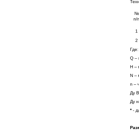
Техн
№
п/
1
2
Где
Q – 
Н –
N – 
n – 
Ду В
Ду н
*
- 
Раз