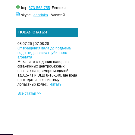
icq
673-568-755
Евгения
skype
aendako
Алексей
НОВАЯ СТАТЬЯ
08.07.26 | 07:08:28
От вращения вала до подъема
воды: гидравлика глубинного
агрегата
Механизм создания напора в
скважинных центробежных
насосах на примере моделей
1д315-71 и ЭЦВ 8-16-140, где вода
проходит через систему
лопастных колес.
Читать..
Все статьи >>