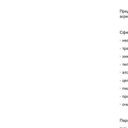
Пре
агре
Сфе
· н
· тр
· х
· т
· ат
· ц
· п
· пр
· оч
Пар