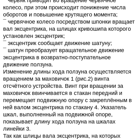
¯ червяк приводит во вращение червячное
колесо, при этом происходит понижение числа
оборотов и повышение крутящего момента;
¯ червячное колесо посредством шпонки вращает
вал эксцентрика, на шлицах кривошипа которого
установлен эксцентрик;
¯ эксцентрик сообщает движение шатуну;
¯ шатун преобразует вращательное движение
эксцентрика в возвратно-поступательное
движение ползуна.
Изменение длины хода ползуна осуществляется
вращением за маховичок 1 (рис.2) винта
отсчётного устройства. Винт при вращении за
маховичок ввинчивается в стакан передний и
перемещает подвижную опору с закреплённым в
ней валом эксцентрика по стакану 4. Указатель
шкал, выполненный на подвижной опоре,
показывает длину хода ползуна на шкалах
линейки 3.
Так как шлицы вала эксцентрика, на которых