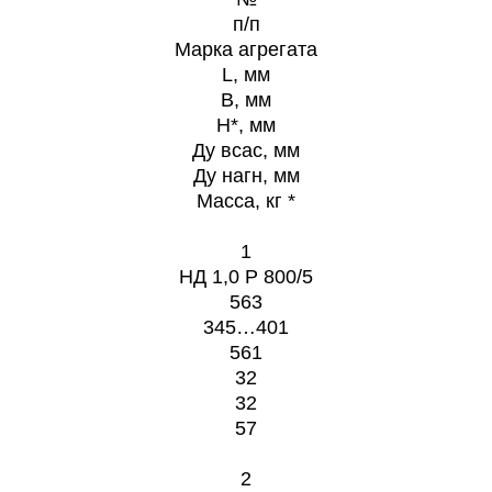
п/п
Марка агрегата
L, мм
B, мм
H*, мм
Ду всас, мм
Ду нагн, мм
Масса, кг *
1
НД 1,0 Р 800/5
563
345…401
561
32
32
57
2