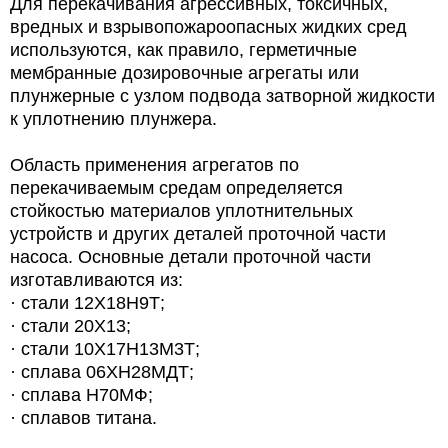
Для перекачивания агрессивных, токсичных,
вредных и взрывопожароопасных жидких сред
используются, как правило, герметичные
мембранные дозировочные агрегаты или
плунжерные с узлом подвода затворной жидкости
к уплотнению плунжера.
Область применения агрегатов по
перекачиваемым средам определяется
стойкостью материалов уплотнительных
устройств и других деталей проточной части
насоса. Основные детали проточной части
изготавливаются из:
· стали 12Х18Н9Т;
· стали 20Х13;
· стали 10Х17Н13М3Т;
· сплава 06ХН28МДТ;
· сплава Н70МФ;
· сплавов титана.