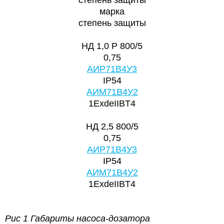
марка
степень защиты
НД 1,0 Р 800/5
0,75
АИР71В4У3
IP54
АИМ71В4У2
1ExdeIIBT4
НД 2,5 800/5
0,75
АИР71В4У3
IP54
АИМ71В4У2
1ExdeIIBT4
Рис 1 Габариты насоса-дозатора