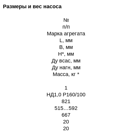
Размеры и вес насоса
№
п/п
Марка агрегата
L, мм
B, мм
H*, мм
Ду всас, мм
Ду нагн, мм
Масса, кг *
1
НД1,0 Р160/100
821
515…592
667
20
20