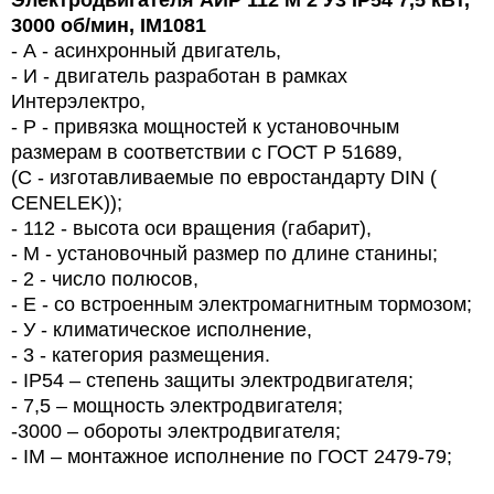
Электродвигателя АИР 112
M
2 У3
IP
54 7,5 кВт,
3000 об/мин, IM1081
- А - асинхронный двигатель,
- И - двигатель разработан в рамках
Интерэлектро,
- Р - привязка мощностей к установочным
размерам в соответствии с ГОСТ Р 51689,
(С - изготавливаемые по евростандарту DIN (
CENELEK));
- 112 - высота оси вращения (габарит),
-
M
- установочный размер по длине станины;
- 2 - число полюсов,
- Е - со встроенным электромагнитным тормозом;
- У - климатическое исполнение,
- 3 - категория размещения.
- IP54 – степень защиты электродвигателя;
-
7
,5 – мощность электродвигателя;
-
300
0 – обороты электродвигателя;
- IM – монтажное исполнение по ГОСТ 2479-79;