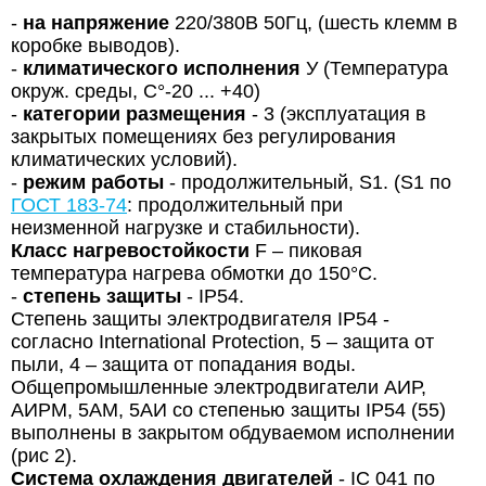
-
на напряжение
220/380В 50Гц, (шесть клемм в
коробке выводов).
-
климатического исполнения
У (Температура
окруж. среды, C°-20 ... +40)
-
категории размещения
- 3 (эксплуатация в
закрытых помещениях без регулирования
климатических условий).
-
режим работы
- продолжительный, S1. (S1 по
ГОСТ 183-74
: продолжительный при
неизменной нагрузке и стабильности).
Класс нагревостойкости
F – пиковая
температура нагрева обмотки до 150°С.
-
степень защиты
- IP54.
Степень защиты электродвигателя IP54 -
согласно International Protection, 5 – защита от
пыли, 4 – защита от попадания воды.
Общепромышленные электродвигатели АИР,
АИРМ, 5АМ, 5АИ со степенью защиты IP54 (55)
выполнены в закрытом обдуваемом исполнении
(рис 2).
Система охлаждения двигателей
- IC 041 по