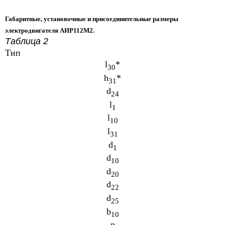
Габаритные, установочные и присоединительные размеры
электродвигателя АИР112М2.
Таблица 2
Тип
l
*
30
h
*
31
d
24
l
1
l
10
l
31
d
1
d
10
d
20
d
22
d
25
b
10
n