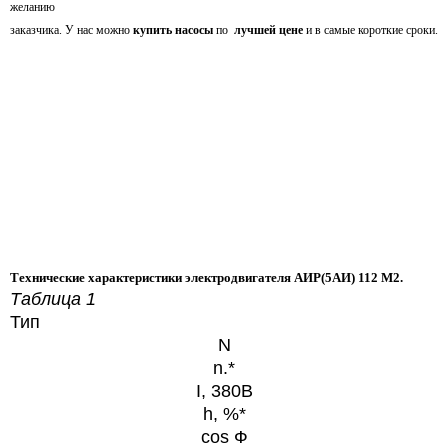
желанию
заказчика. У нас можно
купить насосы
по
лучшей цене
и в самые короткие сроки.
Технические характеристики электродвигателя АИР(5АИ) 112 М2.
Таблица 1
Тип
N
n.*
I, 380В
h, %*
cos Ф