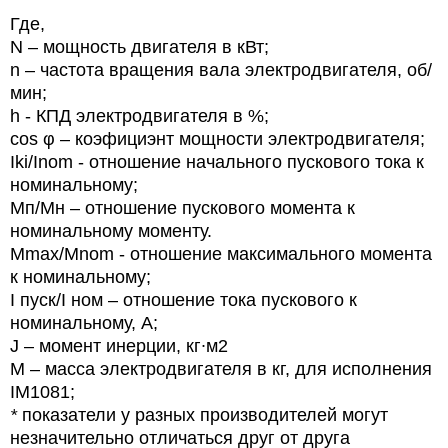
Где,
N
– мощность двигателя в кВт;
n
– частота вращения вала электродвигателя, об/
мин;
h
- КПД электродвигателя в %;
cos φ – коэфициэнт мощности электродвигателя;
Iki/Inom - отношение начального пускового тока к
номинальному;
Мп/Мн – отношение пускового момента к
номинальному моменту.
Mmax/Mnom - отношение максимального момента
к номинальному;
I
пуск/
I
ном – отношение тока пускового к
номинальному, А;
J
– момент инерции, кг∙м2
М – масса электродвигателя в кг, для исполнения
IM1081;
*
показатели у разных производителей могут
незначительно отличаться друг от друга