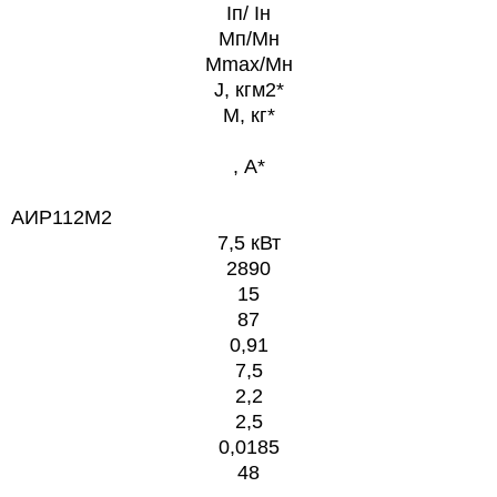
Iп/ Iн
Мп/Мн
Мmax/Мн
J, кгм2*
M, кг*
, А*
АИР112М2
7,5 кВт
2890
15
87
0,91
7,5
2,2
2,5
0,0185
48