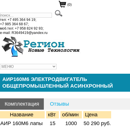
(0)
тел: +7 495 364 94 19;
+7 985 364 68 67;
моб.тел: +7 958 824 92 93;
e-mail: R3649419@yandex.ru
АИР160М6 ЭЛЕКТРОДВИГАТЕЛЬ
ОБЩЕПРОМЫШЛЕННЫЙ АСИНХРОННЫЙ
Комплектация
Отзывы
Название
кВт
об/мин
Цена
АИР 160М6 лапы
15
1000
50 290 руб.