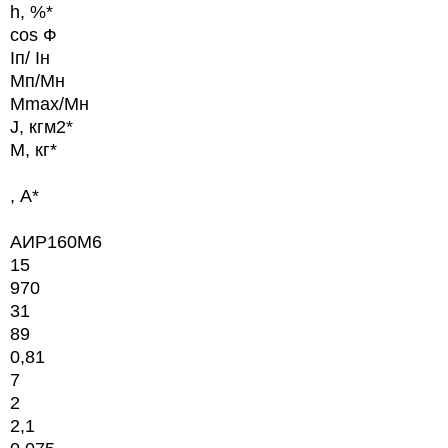
h, %*
cos Ф
Iп/ Iн
Мп/Мн
Мmax/Мн
J, кгм2*
M, кг*
, А*
АИР160М6
15
970
31
89
0,81
7
2
2,1