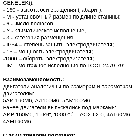
CENELEK));
- 160 - высота оси вращения (габарит),
-
M
- установочный размер по длине станины;
- 6 - число полюсов,
- У - климатическое исполнение,
- 3 - категория размещения.
- IP54 – степень защиты электродвигателя;
-
1
5 – мощность электродвигателя;
-10
0
0 – обороты электродвигателя;
- IM – монтажное исполнение по ГОСТ 2479-79;
Взаимозаменяемость:
Двигатели аналогичны по размерам и параметрам
двигателям:
5АИ 160М6, АД160М6, 5АМ160М6.
Ранее двигатели выпускались под марками:
АИР 160М6, 15 кВт, 1000 об. - АО2-62-6, 4А160М6,
4АМ160М6.
С этим товаром покупают: