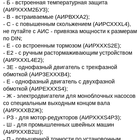
- Б - встроенная температурная защита
(АИРХХХМ2БУ3);
- В - встраиваемые (АИРВХХА2);
- С - с повышенным скольжением (АИРСХХХL4),
не путайте с АИС - привязка мощности к размерам
по DIN;
- Е - со встроенным тормозом (АИРХХХS2Е);
- Е2 - с ручным растормаживающим устройством
(АИРХХХL4Е2);
- 3Е - однофазный двигатель с трехфазной
обмоткой (АИР3ЕХХХВ4);
- Е - однофазный двигатель с двухфазной
обмоткой (АИРЕХХХS4);
- Ж - электродвигатели для моноблочных насосов
со специальным выходным концом вала
(АИРХХХВ2Ж);
- РЗ - для мотор-редукторов (АИРХХХS4РЗ);
- Ш - для промышленных швейных машин
(АИРХХХВ2Ш);
- П - повышенной точности по установочным