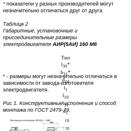
*
показатели у разных производителей могут
незначительно отличаться друг от друга
Таблица 2
Габаритные, установочные и
присоединительные размеры
электродвигателя
АИР(5АИ) 160 М6
Тип
l
*
30
h
*
31
* - размеры могут незначительно отличаться в
d
24
зависимости от завода-изготовителя
l
электродвигателя.
1
l
10
l
Рис 1.
Конструктивные исполнения и способ
31
монтажа по ГОСТ 2479-79.
d
1
d
10
d
20