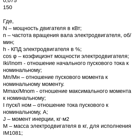
0,075
150
Где,
N
– мощность двигателя в кВт;
n
– частота вращения вала электродвигателя, об/
мин;
h
- КПД электродвигателя в %;
cos φ – коэфициэнт мощности электродвигателя;
Iki/Inom - отношение начального пускового тока к
номинальному;
Мп/Мн – отношение пускового момента к
номинальному моменту.
Mmax/Mnom - отношение максимального момента
к номинальному;
I
пуск/
I
ном – отношение тока пускового к
номинальному, А;
J
– момент инерции, кг∙м2
М – масса электродвигателя в кг, для исполнения
IM1081;