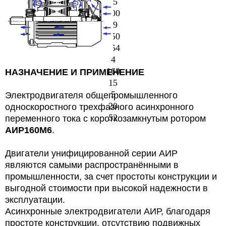
15
300
19
250
254
4
160
НАЗНАЧЕНИЕ И ПРИМЕНЕНИЕ
15
5
Электродвигателя общепромышленного
20
односкоростного трехфазного асинхронного
52
переменного тока с короткозамкнутым ротором
АИР160М6
.
Двигатели унифицированной серии АИР
являются самыми распространёнными в
промышленности, за счет простоты конструкции и
выгодной стоимости при высокой надежности в
эксплуатации.
Асинхронные электродвигатели АИР, благодаря
простоте конструкции, отсутствию подвижных