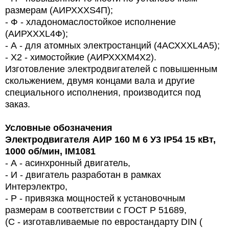
размерам (АИРХХХS4П);
- Ф - хладономаслостойкое исполнение
(АИРХХХL4Ф);
- А - для атомных электростанций (4АСХХХL4А5);
- Х2 - химостойкие (АИРХХХМ4Х2).
Изготовление электродвигателей с повышенным
скольжением, двумя концами вала и другие
специального исполнения, производится под
заказ.
Условные обозначения
Электродвигателя АИР 160
M
6 У3
IP
54 15 кВт,
1000 об/мин, IM1081
- А - асинхронный двигатель,
- И - двигатель разработан в рамках
Интерэлектро,
- Р - привязка мощностей к установочным
размерам в соответствии с ГОСТ Р 51689,
(С - изготавливаемые по евростандарту DIN (