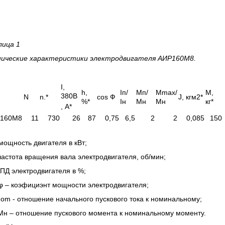
лица 1
нические характеристики электродвигателя АИР160М8.
I,
h,
Iп/
Мп/
Мmax/
M,
380В
N
n.*
cos Ф
J, кгм2*
%*
Iн
Мн
Мн
кг*
, А*
160М8
11
730
26
87
0,75
6,5
2
2
0,085
150
мощность двигателя в кВт;
частота вращения вала электродвигателя, об/мин;
КПД электродвигателя в %;
φ – коэфициэнт мощности электродвигателя;
Inom - отношение начального пускового тока к номинальному;
Мн – отношение пускового момента к номинальному моменту.