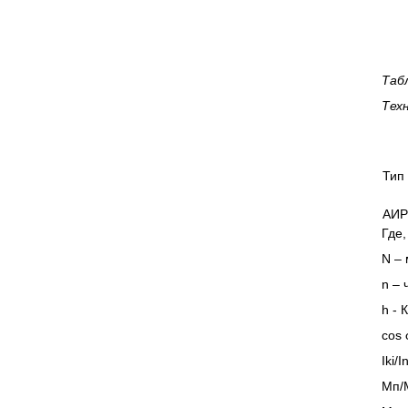
Таб
Тех
Тип
АИР
Где,
N
– 
n
– 
h
- 
cos 
Iki/
Мп/