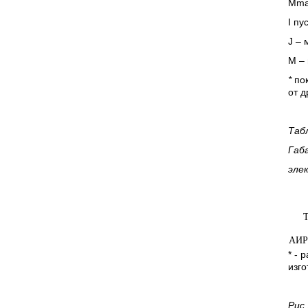
Mma
I
пус
J
– м
М – 
*
пок
от д
Таб
Габ
эле
АИР
* - 
изго
Рис