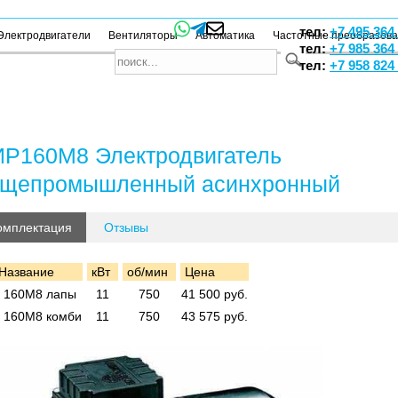
тел:
+7 495 364
Электродвигатели
Вентиляторы
Автоматика
Частотные преобразов
тел:
+7 985 364
тел:
+7 958 824
Р160М8 Электродвигатель
бщепромышленный асинхронный
омплектация
Отзывы
Название
кВт
об/мин
Цена
 160М8 лапы
11
750
41 500 руб.
 160М8 комби
11
750
43 575 руб.