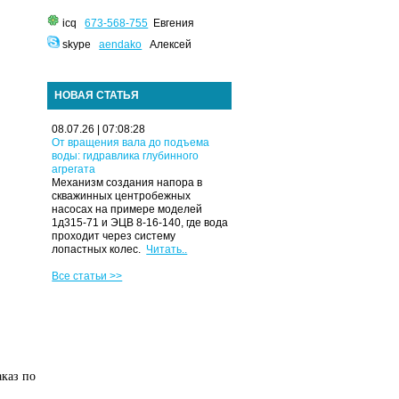
icq
673-568-755
Евгения
skype
aendako
Алексей
НОВАЯ СТАТЬЯ
08.07.26 | 07:08:28
От вращения вала до подъема
воды: гидравлика глубинного
агрегата
Механизм создания напора в
скважинных центробежных
насосах на примере моделей
1д315-71 и ЭЦВ 8-16-140, где вода
проходит через систему
лопастных колес.
Читать..
Все статьи >>
аказ по