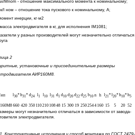
x/Mnom - отношение максимального момента к номинальному;
к/
I
ном – отношение тока пускового к номинальному, А;
омент инерции, кг∙м2
масса электродвигателя в кг, для исполнения IM1081;
азатели у разных производителей могут незначительно отличаться
руга
лица 2
аритные, установочные и присоединительные размеры
ктродвигателя
АИР160М8.
l
*
h
*
d
l
l
l
d
d
d
d
d
b
l
*
l
*
h
*
h
Тип
n
h
30
31
24
1
10
31
1
10
20
22
25
10
21
20
10
5
160М8
660
420
350
110
210
108
48
15
300
19
250
254
4
160
15
5
20
52
размеры могут незначительно отличаться в зависимости от завода-
товителя электродвигателя.
 1.
Конструктивные исполнения и способ монтажа по ГОСТ 2479-