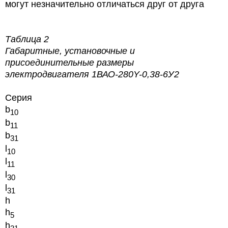
могут незначительно отличаться друг от друга
Таблица 2
Габаритные, установочные и
присоединительные размеры
электродвигателя 1ВАО-280Y-0,38-6У2
Серия
b
10
b
11
b
31
l
10
l
11
l
30
l
31
h
h
5
h
31