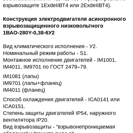
взрывозащите 1ЕхdeIIВТ4 или 2ЕхdeIIВТ4).
Конструкция электродвигателя асинхронного
взрывозащищенного низковольтного
1ВАО-280Y-0,38-6У2
Вид климатического исполнения - У2.
Номинальный режим работы -
S1.
Монтажное исполнение двигателей -
IM1001,
IM4011, IM9701 по ГОСТ 2479–79.
IM1081 (лапы)
IM9701 (лапы+фланец)
IM4011 (фланец)
Способ охлаждения двигателей - ICA0141 или
ICA0151.
Степень защиты двигателей
IP54, наружного
вентилятора
IP20.
Вид взрывозащиты - "взрывонепроницаемая