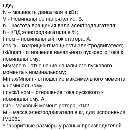
Где,
N
– мощность двигателя в кВт;
V
- Номинальное напряжение, В
;
n
– частота вращения вала электродвигателя;
h
- КПД электродвигателя в %;
I ном – номинальный ток статора, А;
cos φ – коэфициэнт мощности электродвигателя;
Iki/Inom - отношение начального пускового тока к
номинальному;
Ms/Mnom - отношение начального пускового
момента к номинальному;
Mmax/Mnom - отношение максимального момента
к номинальному;
I
пуск/
I
ном – отношение тока пускового к
номинальному, А;
GD
-
Маховый момент ротора, кгм2
М – масса электродвигателя в кг, для исполнения
IM1081;
*
габаритные размеры у разных производителей