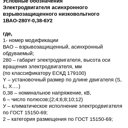
Условные обозначения
Электродвигателя асинхронного
взрывозащищенного низковольтного
1ВАО-280Y-0,38-6У2
где,
1- номер модификации
ВАО – взрывозащищенный, асинхронный
обдуваемый;
280 – габарит электродвигателя,
высота оси
вращения электродвигателя, мм
(по классификатору ЕСКД 179100)
Y
– установочный размер по длине двигателя (
S
,
L
,
X
….)
0,
38
– номинальное напряжение, кВ,
6
– число полюсов;(2;4;6;8;10;12)
У – климатическое исполнение электродвигателя
по ГОСТ 15150-69;
2 – категория размещения по ГОСТ 15150-69;