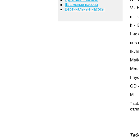
Шламовые насосы
V
- 
Вертикальные насосы
n
– 
h
- 
I но
cos 
Iki/
Ms/
Mma
I
пус
GD
М – 
*
габ
отли
Таб