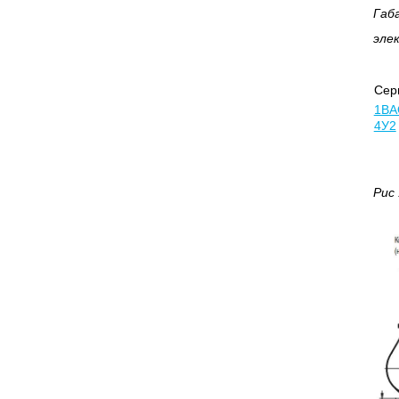
Габ
эле
Сер
1ВА
4У2
Рис 