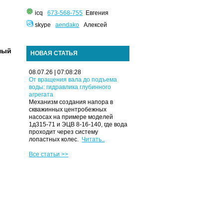
icq
673-568-755
Евгения
skype
aendako
Алексей
ный
НОВАЯ СТАТЬЯ
08.07.26 | 07:08:28
От вращения вала до подъема
воды: гидравлика глубинного
агрегата
Механизм создания напора в
скважинных центробежных
насосах на примере моделей
1д315-71 и ЭЦВ 8-16-140, где вода
проходит через систему
лопастных колес.
Читать..
Все статьи >>