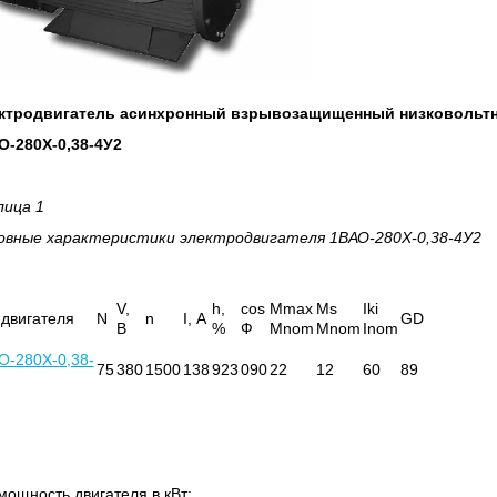
ктродвигатель асинхронный взрывозащищенный низковольт
О-280Х-0,38-4У2
лица 1
овные характеристики
электродвигателя 1ВАО-280Х-0,38-4У2
V,
h
,
cos
Mmax
Ms
Iki
 двигателя
N
n
I, А
GD
В
%
Ф
Mnom
Mnom
Inom
О-280Х-0,38-
75
380
1500
138
923
090
22
12
60
89
мощность двигателя в кВт;