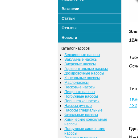
Вакансии
Статьи
Отзывы
Эле
Новости
1ВА
Каталог насосов
Бензиновые насосы
Таб
Вакуумные насосы
Вихревые насосы
Осн
Горизонтальные насосы
Дозировочные насосы
Консольные насосы
Маслонасосы
Песковые насосы
Tип
Пищевые насосы
Погружные насосы
1ВА
Поршневые насосы
4У2
Насосы ручные
Насосы специальные
Фекальные насосы
Химические консольные
насосы
Где,
Погружные химические
насосы
N
– 
Грунтовые насосы