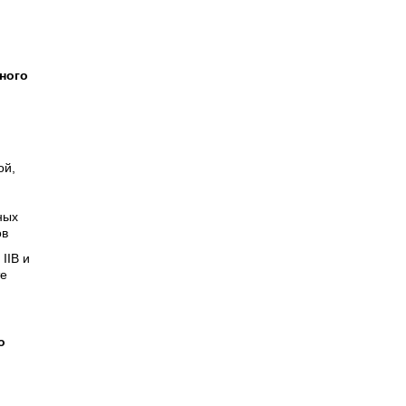
ного
ой,
ных
ов
IIВ и
те
о