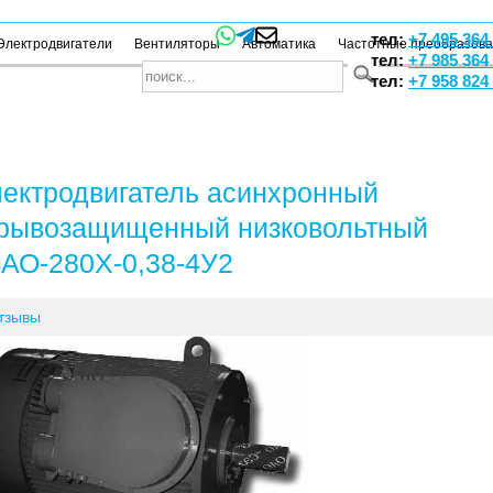
тел:
+7 495 364
Электродвигатели
Вентиляторы
Автоматика
Частотные преобразов
тел:
+7 985 364
тел:
+7 958 824
ектродвигатель асинхронный
рывозащищенный низковольтный
АО-280Х-0,38-4У2
тзывы