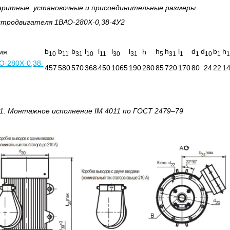
аритные, установочные и присоединительные размеры
ктродвигателя 1ВАО-280Х-0,38-4У2
b
b
b
l
l
l
l
h
h
l
d
d
b
h
ия
h
10
11
31
10
11
30
31
5
31
1
1
10
1
1
О-280Х-0,38-
457
580
570
368
450
1065
190
280
85
720
170
80
24
22
1
1.
Монтажное исполнение
IM
4011 по
ГОСТ 2479–79