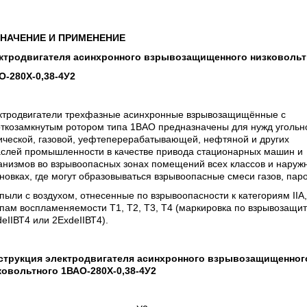
НАЧЕНИЕ И ПРИМЕНЕНИЕ
ктродвигателя асинхронного взрывозащищенного низковольт
О-280Х-0,38-4У2
ктродвигатели трехфазные асинхронные взрывозащищённые с
откозамкнутым ротором типа 1ВАО предназначены для нужд угольн
ческой, газовой,
y
ефтеперерабатывающей, нефтяной и других
аслей промышленности в качестве привода стационарных машин и
анизмов во взрывоопасных зонах помещений всех классов и наруж
новках, где могут образовываться взрывоопасные смеси газов, пар
пыли с воздухом, отнесенные по взрывоопасности к категориям IIА, 
пам воспламеняемости Т1, Т2, Т3, Т4 (маркировка по взрывозащи
eIIВТ4 или 2ЕхdeIIВТ4).
струкция электродвигателя асинхронного взрывозащищенног
ковольтного 1ВАО-280Х-0,38-4У2