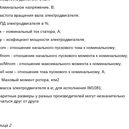
Номинальное напряжение, В
;
частота вращения вала электродвигателя;
КПД электродвигателя в %;
м – номинальный ток статора, А;
φ – коэфициэнт мощности электродвигателя;
Inom - отношение начального пускового тока к номинальному;
Mnom - отношение начального пускового момента к номинальному;
x/Mnom - отношение максимального момента к номинальному;
к/
I
ном – отношение тока пускового к номинальному, А;
-
Маховый момент ротора, кгм2
масса электродвигателя в кг, для исполнения IM1081;
аритные размеры у разных производителей могут незначительно
чаться друг от друга
лица 2