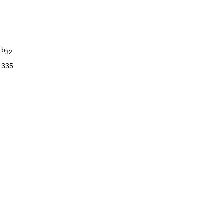
b
32
4
335