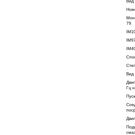
Вид 
Ном
Мон
79.
IM1
IM9
IM4
Спос
Сте
Вид 
Двиг
Гц н
Пус
Сое
поср
Двиг
Под
смаз