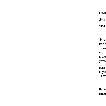
НАЗ
Эле
1ВА
Эле
кор
хими
отр
мех
уста
или 
груп
1Ехd
Кон
низ