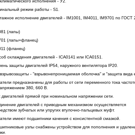
климатического исполнения - У2.
инальный режим работы -
S1.
тажное исполнение двигателей -
IM1001, IM4011, IM9701 по ГОСТ 
081 (лапы)
701 (лапы+фланец)
011 (фланец)
об охлаждения двигателей - ICA0141 или ICA0151.
пень защиты двигателей
IP54, наружного вентилятора
IP20.
взрывозащиты - "взрывонепроницаемая оболочка" и "защита вида е
атели предназначены для работы от сети переменного тока частот
апряжением 380, 660 В.
к двигателей прямой при номинальном напряжении сети.
динение двигателей с приводным механизмом осуществляется
едством зубчатых или упругих втулочно-пальцевых муфт.
атели имеют подшипники качения с консистентной смазкой.
шипниковые узлы снабжены устройством для пополнения и удален
ки.