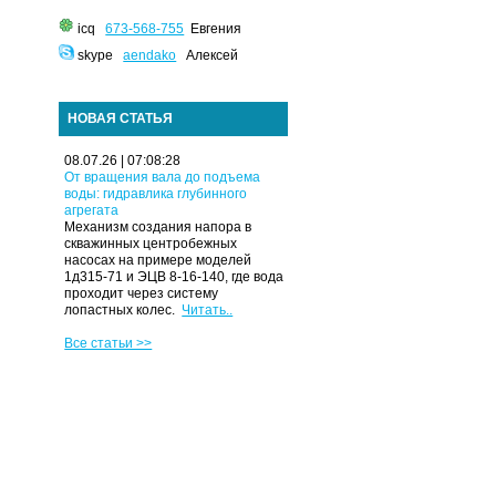
icq
673-568-755
Евгения
skype
aendako
Алексей
НОВАЯ СТАТЬЯ
08.07.26 | 07:08:28
От вращения вала до подъема
воды: гидравлика глубинного
агрегата
Механизм создания напора в
скважинных центробежных
насосах на примере моделей
1д315-71 и ЭЦВ 8-16-140, где вода
проходит через систему
лопастных колес.
Читать..
Все статьи >>