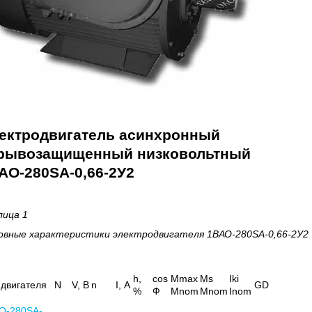
ектродвигатель асинхронный
рывозащищенный низковольтный
АО-280SA-0,66-2У2
лица 1
овные характеристики
электродвигателя 1ВАО-280SA-0,66-2У2
h
,
cos
Mmax
Ms
Iki
 двигателя
N
V, В
n
I, А
GD
%
Ф
Mnom
Mnom
Inom
О-280SA-