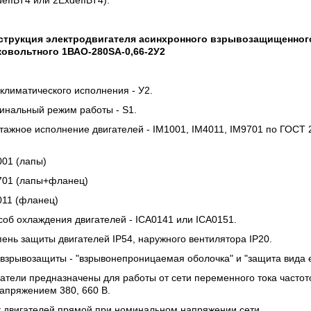
eIIВТ4 или 2ЕхdeIIВТ4).
струкция электродвигателя асинхронного взрывозащищенног
ковольтного 1ВАО-280SA-0,66-2У2
климатического исполнения - У2.
инальный режим работы -
S1.
тажное исполнение двигателей -
IM1001, IM4011, IM9701 по ГОСТ 
001 (лапы)
701 (лапы+фланец)
011 (фланец)
об охлаждения двигателей - ICA0141 или ICA0151.
пень защиты двигателей
IP54, наружного вентилятора
IP20.
взрывозащиты - "взрывонепроницаемая оболочка" и "защита вида е
атели предназначены для работы от сети переменного тока частот
апряжением 380, 660 В.
к двигателей прямой при номинальном напряжении сети.