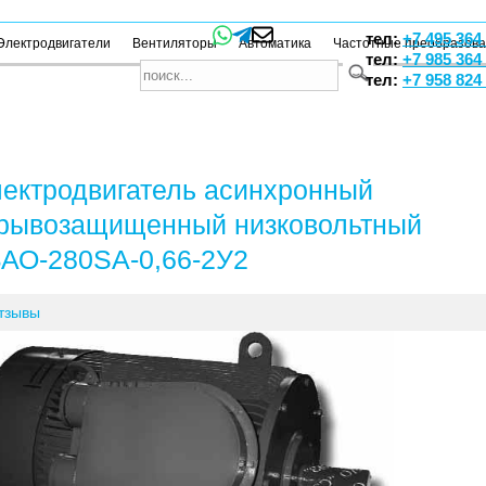
тел:
+7 495 364
Электродвигатели
Вентиляторы
Автоматика
Частотные преобразов
тел:
+7 985 364
тел:
+7 958 824
ектродвигатель асинхронный
рывозащищенный низковольтный
АО-280SA-0,66-2У2
тзывы