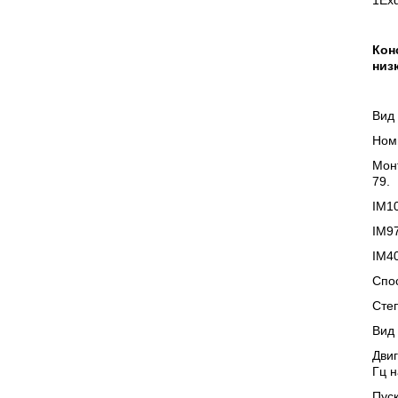
1Ехd
Кон
низ
Вид 
Ном
Мон
79.
IM1
IM9
IM4
Спос
Сте
Вид 
Двиг
Гц н
Пус