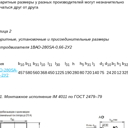
аритные размеры у разных производителей могут незначительно
чаться друг от друга
лица 2
аритные, установочные и присоединительные размеры
ктродвигателя 1ВАО-280SA-0,66-2У2
b
b
b
l
l
l
l
h
h
l
d
d
b
h
b
ия
h
10
11
31
10
11
30
31
5
31
1
1
10
1
1
3
О-280SA-
457
580
560
368
450
1225
190
280
80
720
140
75
24
20
12
32
6-2У2
1.
Монтажное исполнение
IM
4011 по
ГОСТ 2479–79