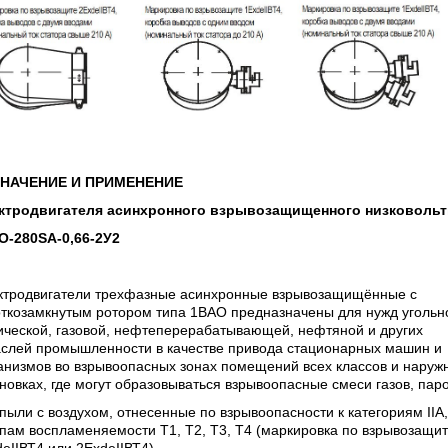
НАЧЕНИЕ И ПРИМЕНЕНИЕ
ктродвигателя асинхронного взрывозащищенного низковольт
О-280SA-0,66-2У2
ктродвигатели трехфазные асинхронные взрывозащищённые с
откозамкнутым ротором типа 1ВАО предназначены для нужд угольн
ческой, газовой,
нефтеперерабатывающей, нефтяной и других
аслей промышленности в качестве привода стационарных машин и
анизмов во взрывоопасных зонах помещений всех классов и наруж
новках, где могут образовываться взрывоопасные смеси газов, пар
пыли с воздухом, отнесенные по взрывоопасности к категориям IIА, 
пам воспламеняемости Т1, Т2, Т3, Т4 (маркировка по взрывозащи