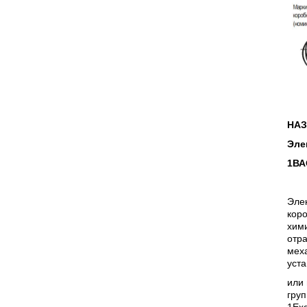
НАЗ
Эле
1ВА
Эле
кор
хими
отр
мех
уста
или 
груп