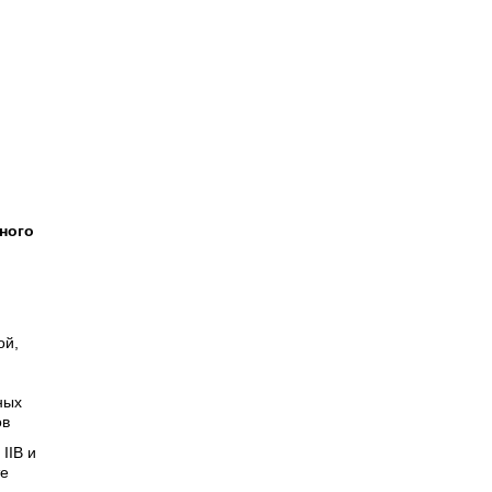
ного
ой,
ных
ов
IIВ и
те