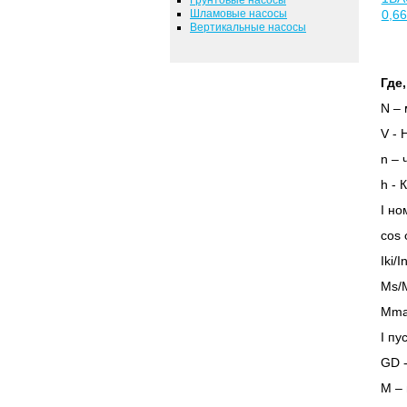
Шламовые насосы
0,6
Вертикальные насосы
Где,
N
– 
V
- 
n
– 
h
- 
I но
cos 
Iki/
Ms/
Mma
I
пус
GD
М – 