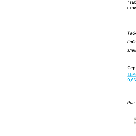
*
габ
отли
Таб
Габ
эле
Сер
1ВА
0,6
Рис 