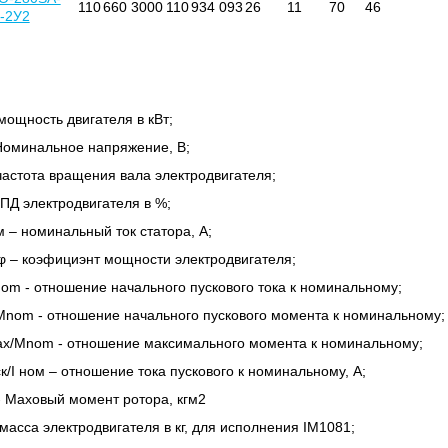
110
660
3000
110
934
093
26
11
70
46
6-2У2
мощность двигателя в кВт;
Номинальное напряжение, В;
частота вращения вала электродвигателя;
КПД электродвигателя в %;
м – номинальный ток статора, А;
φ – коэфициэнт мощности электродвигателя;
Inom - отношение начального пускового тока к номинальному;
Mnom - отношение начального пускового момента к номинальному;
x/Mnom - отношение максимального момента к номинальному;
к/
I
ном – отношение тока пускового к номинальному, А;
-
Маховый момент ротора, кгм2
масса электродвигателя в кг, для исполнения IM1081;