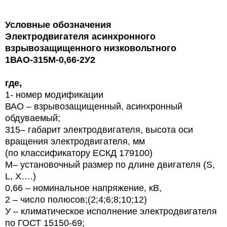
Условные обозначения
Электродвигателя асинхронного
взрывозащищенного низковольтного
1ВАО-315М-0,66-2У2
где,
1- номер модификации
ВАО – взрывозащищенный, асинхронный
обдуваемый;
315– габарит электродвигателя,
высота оси
вращения электродвигателя, мм
(по классификатору ЕСКД 179100)
M
– установочный размер по длине двигателя (
S
,
L
,
X
….)
0,
66
– номинальное напряжение, кВ,
2
– число полюсов;(2;4;6;8;10;12)
У – климатическое исполнение электродвигателя
по ГОСТ 15150-69;