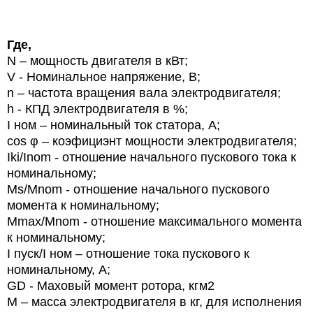
Где,
N
– мощность двигателя в кВт;
V
- Номинальное напряжение, В;
n
– частота вращения вала электродвигателя;
h
- КПД электродвигателя в %;
I ном – номинальный ток статора, А;
cos φ – коэфициэнт мощности электродвигателя;
Iki/Inom - отношение начального пускового тока к
номинальному;
Ms/Mnom - отношение начального пускового
момента к номинальному;
Mmax/Mnom - отношение максимального момента
к номинальному;
I
пуск/
I
ном – отношение тока пускового к
номинальному, А;
GD
-
Маховый момент ротора, кгм2
М – масса электродвигателя в кг, для исполнения