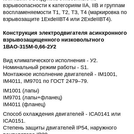
взрывоопасности к категориям IIА, IIВ и группам
воспламеняемости Т1, Т2, Т3, Т4 (маркировка по
взрывозащите 1ЕхdeIIВТ4 или 2ЕхdeIIВТ4).
Конструкция электродвигателя асинхронного
взрывозащищенного низковольтного
1ВАО-315М-0,66-2У2
Вид климатического исполнения - У2.
Номинальный режим работы -
S1.
Монтажное исполнение двигателей -
IM1001,
IM4011, IM9701 по ГОСТ 2479–79.
IM1001 (лапы)
IM9701 (лапы+фланец)
IM4011 (фланец)
Способ охлаждения двигателей - ICA0141 или
ICA0151.
Степень защиты двигателей
IP54, наружного