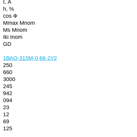
I, А
h
, %
cos Ф
Mmax Mnom
Ms Mnom
Iki Inom
GD
1ВАО-315М-0,66-2У2
250
660
3000
245
942
094
23
12
69
125