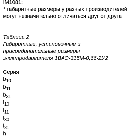
IM1081;
*
габаритные размеры у разных производителей
могут незначительно отличаться друг от друга
Таблица 2
Габаритные, установочные и
присоединительные размеры
электродвигателя 1ВАО-315М-0,66-2У2
Серия
b
10
b
11
b
31
l
10
l
11
l
30
l
31
h