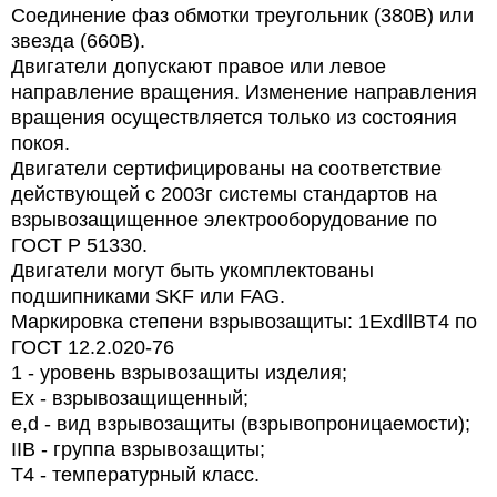
Соединение фаз обмотки
треугольник (380В) или
звезда (660В).
Двигатели допускают правое или левое
направление вращения. Изменение направления
вращения осуществляется только из состояния
покоя.
Двигатели сертифицированы на соответствие
действующей с 2003г системы стандартов на
взрывозащищенное электрооборудование по
ГОСТ Р 51330.
Двигатели могут быть укомплектованы
подшипниками SKF или FAG.
Маркировка степени взрывозащиты: 1ExdllBT4 по
ГОСТ 12.2.020-76
1 - уровень взрывозащиты изделия;
Ex
- взрывозащищенный;
e
,
d
- вид взрывозащиты (взрывопроницаемости);
IIB
- группа взрывозащиты;
T
4 - температурный класс.