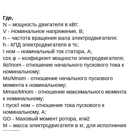
Где,
N
– мощность двигателя в кВт;
V
- Номинальное напряжение, В;
n
– частота вращения вала электродвигателя;
h
- КПД электродвигателя в %;
I ном – номинальный ток статора, А;
cos φ – коэфициэнт мощности электродвигателя;
Iki/Inom - отношение начального пускового тока к
номинальному;
Ms/Mnom - отношение начального пускового
момента к номинальному;
Mmax/Mnom - отношение максимального момента
к номинальному;
I
пуск/
I
ном – отношение тока пускового к
номинальному, А;
GD
-
Маховый момент ротора, кгм2
М – масса электродвигателя в кг, для исполнения