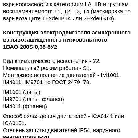
взрывоопасности к категориям IIА, IIВ и группам
воспламеняемости Т1, Т2, Т3, Т4 (маркировка по
взрывозащите 1ЕхdeIIВТ4 или 2ЕхdeIIВТ4).
Конструкция электродвигателя асинхронного
взрывозащищенного низковольтного
1ВАО-280S-0,38-8У2
Вид климатического исполнения - У2.
Номинальный режим работы -
S1.
Монтажное исполнение двигателей -
IM1001,
IM4011, IM9701 по ГОСТ 2479–79.
IM1001 (лапы)
IM9701 (лапы+фланец)
IM4011 (фланец)
Способ охлаждения двигателей - ICA0141 или
ICA0151.
Степень защиты двигателей
IP54, наружного
вентилятора
IP20.