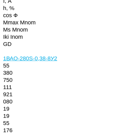
I, А
h
, %
cos Ф
Mmax Mnom
Ms Mnom
Iki Inom
GD
1ВАО-280S-0,38-8У2
55
380
750
111
921
080
19
19
55
176