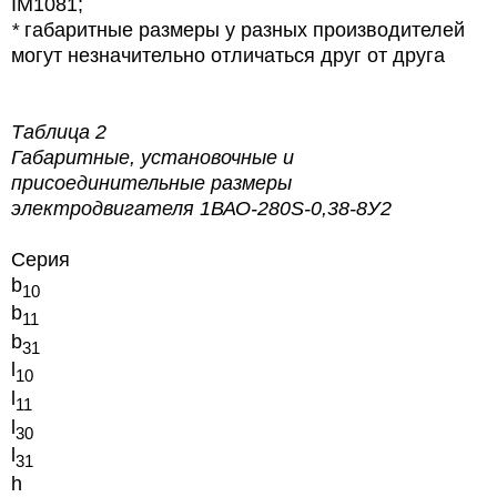
IM1081;
*
габаритные размеры у разных производителей
могут незначительно отличаться друг от друга
Таблица 2
Габаритные, установочные и
присоединительные размеры
электродвигателя 1ВАО-280S-0,38-8У2
Серия
b
10
b
11
b
31
l
10
l
11
l
30
l
31
h