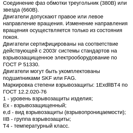
Соединение фаз обмотки
треугольник (380В) или
звезда (660В).
Двигатели допускают правое или левое
направление вращения. Изменение направления
вращения осуществляется только из состояния
покоя.
Двигатели сертифицированы на соответствие
действующей с 2003г системы стандартов на
взрывозащищенное электрооборудование по
ГОСТ Р 51330.
Двигатели могут быть укомплектованы
подшипниками SKF или FAG.
Маркировка степени взрывозащиты: 1ExdllBT4 по
ГОСТ 12.2.020-76
1 - уровень взрывозащиты изделия;
Ex
- взрывозащищенный;
e
,
d
- вид взрывозащиты (взрывопроницаемости);
IIB
- группа взрывозащиты;
T
4 - температурный класс.