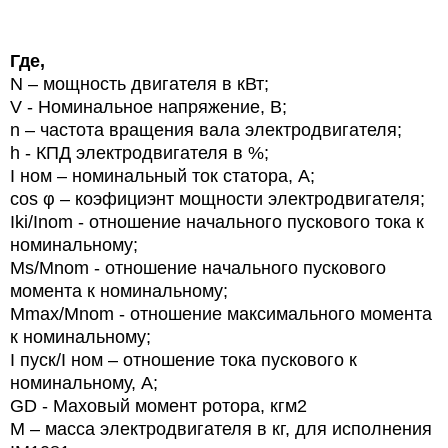
Где,
N
– мощность двигателя в кВт;
V
- Номинальное напряжение, В;
n
– частота вращения вала электродвигателя;
h
- КПД электродвигателя в %;
I ном – номинальный ток статора, А;
cos φ – коэфициэнт мощности электродвигателя;
Iki/Inom - отношение начального пускового тока к
номинальному;
Ms/Mnom - отношение начального пускового
момента к номинальному;
Mmax/Mnom - отношение максимального момента
к номинальному;
I
пуск/
I
ном – отношение тока пускового к
номинальному, А;
GD
-
Маховый момент ротора, кгм2
М – масса электродвигателя в кг, для исполнения