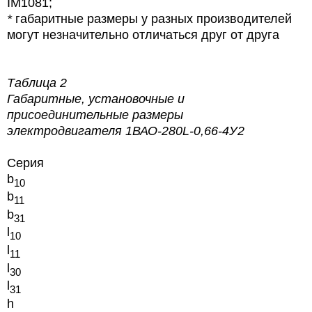
IM1081;
*
габаритные размеры у разных производителей
могут незначительно отличаться друг от друга
Таблица 2
Габаритные, установочные и
присоединительные размеры
электродвигателя
1ВАО-280L-0,66-4У2
Серия
b
10
b
11
b
31
l
10
l
11
l
30
l
31
h