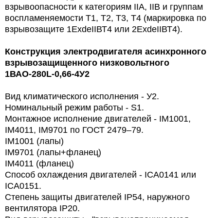
взрывоопасности к категориям IIА, IIВ и группам
воспламеняемости Т1, Т2, Т3, Т4 (маркировка по
взрывозащите 1ЕхdeIIВТ4 или 2ЕхdeIIВТ4).
Конструкция электродвигателя асинхронного
взрывозащищенного низковольтного
1ВАО-280L-0,66-4У2
Вид климатического исполнения - У2.
Номинальный режим работы -
S1.
Монтажное исполнение двигателей -
IM1001,
IM4011, IM9701 по ГОСТ 2479–79.
IM1001 (лапы)
IM9701 (лапы+фланец)
IM4011 (фланец)
Способ охлаждения двигателей - ICA0141 или
ICA0151.
Степень защиты двигателей
IP54, наружного
вентилятора
IP20.