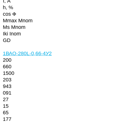
I, А
h
, %
cos Ф
Mmax Mnom
Ms Mnom
Iki Inom
GD
1ВАО-280L-0,66-4У2
200
660
1500
203
943
091
27
15
65
177