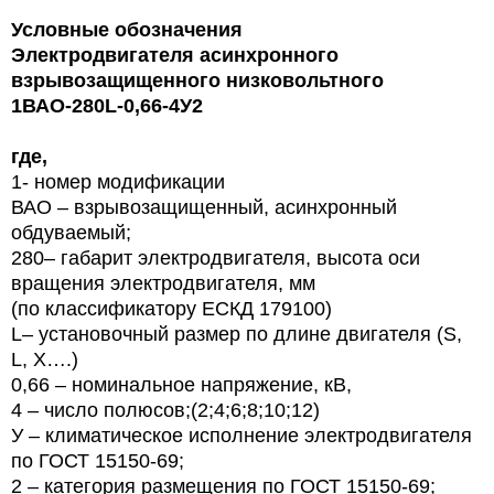
Условные обозначения
Электродвигателя асинхронного
взрывозащищенного низковольтного
1ВАО-280L-0,66-4У2
где,
1- номер модификации
ВАО – взрывозащищенный, асинхронный
обдуваемый;
280– габарит электродвигателя,
высота оси
вращения электродвигателя, мм
(по классификатору ЕСКД 179100)
L
– установочный размер по длине двигателя (
S
,
L
,
X
….)
0,
66
– номинальное напряжение, кВ,
4 – число полюсов;(2;4;6;8;10;12)
У – климатическое исполнение электродвигателя
по ГОСТ 15150-69;
2 – категория размещения по ГОСТ 15150-69;