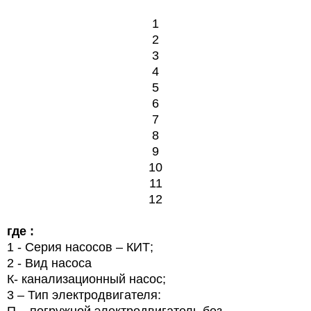
1
2
3
4
5
6
7
8
9
10
11
12
где :
1
- Серия насосов – КИТ;
2
- Вид насоса
К- канализационный насос;
3 – Тип электродвигателя:
П
– погружной электродвигатель без