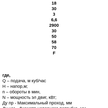
18
30
3
6,6
2900
30
50
58
70
F
где,
Q
– подача, м куб/час
H
– напор,м;
n
– обороты в мин,
N
– мощность эл двиг, кВт;
Ду пр - Максимальный проход, мм