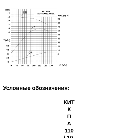
Условные обозначения:
КИТ
К
П
А
110
/
10
.