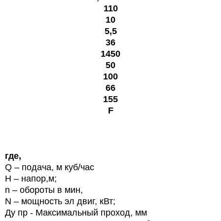
110
10
5,5
36
1450
50
100
66
155
F
где,
Q
– подача, м куб/час
H
– напор,м;
n
– обороты в мин,
N
– мощность эл двиг, кВт;
Ду пр - Максимальный проход, мм