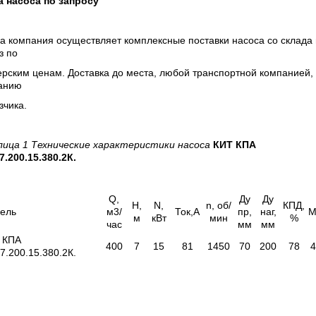
а насоса по запросу
 компания осуществляет комплексные поставки насоса со склада 
з по
рским ценам. Доставка до места, любой транспортной компанией,
анию
зчика.
лица 1 Технические характеристики насоса
КИТ КПА
7.200.15.380.2К.
Q,
Ду
Ду
H,
N,
n, об/
КПД,
ель
м3/
Ток,А
пр,
наг,
M
м
кВт
мин
%
час
мм
мм
 КПА
400
7
15
81
1450
70
200
78
7.200.15.380.2К.