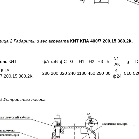
лица 2
Габариты и вес
агрегата
КИТ КПА 400/7.200.15.380.2К.
N1-
ель КИТ
фА
фВ
фС
G
H1
H2
H3
h
g
D
AK
 КПА
4-
280
200
320
240
1180
450
250
30
510
52
7.200.15.380.2К.
ф24
 2 Устройство насоса