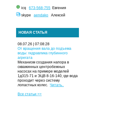
icq
673-568-755
Евгения
skype
aendako
Алексей
НОВАЯ СТАТЬЯ
08.07.26 | 07:08:28
От вращения вала до подъема
воды: гидравлика глубинного
агрегата
Механизм создания напора в
скважинных центробежных
насосах на примере моделей
1д315-71 и ЭЦВ 8-16-140, где вода
проходит через систему
лопастных колес.
Читать..
Все статьи >>