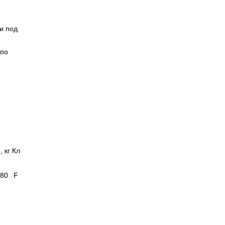
и под
 по
, кг
Кл
480
F