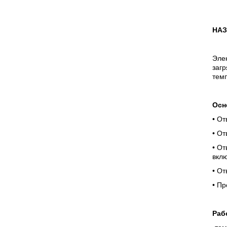
НАЗ
Элек
загр
темп
Осн
• О
• От
• От
вклю
• О
• П
Раб