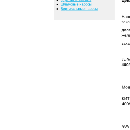
Цен
Шламовые насосы
Вертикальные насосы
Наша
зака
диле
жел
зака
Таб
400/
Мод
КИТ
400/
где,