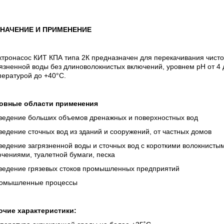
НАЧЕНИЕ И ПРИМЕНЕНИЕ
тронасос КИТ КПА типа 2К предназначен для перекачивания чисто
язненной воды без длиноволокнистых включений, уровнем рН от 4 
ературой до +40°С.
овные области применения
тведение больших объемов дренажных и поверхностных вод
ведение сточных вод из зданий и сооружений, от частных домов
ведение загрязненной воды и сточных вод с короткими волокнисты
чениями, туалетной бумаги, песка
тведение грязевых стоков промышленных предприятий
ромышленные процессы
очие характеристики: