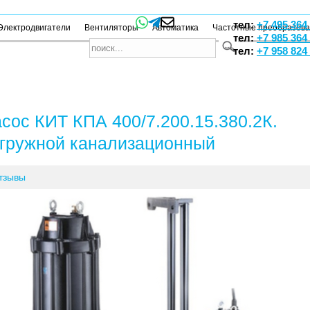
тел:
+7 495 364
Электродвигатели
Вентиляторы
Автоматика
Частотные преобразов
тел:
+7 985 364
тел:
+7 958 824
сос КИТ КПА 400/7.200.15.380.2К.
гружной канализационный
тзывы