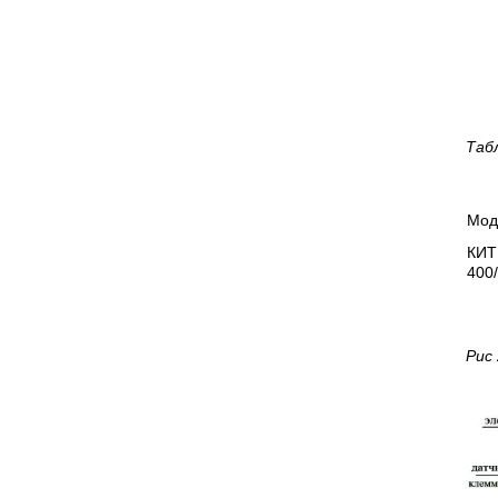
Таб
Мод
КИТ
400/
Рис