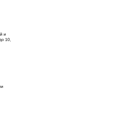
й и
до 10,
ми