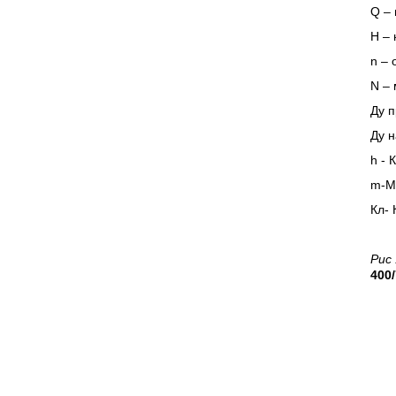
Q
– 
H
– 
n
– 
N
– 
Ду 
Ду н
h - 
m-Ма
Кл- 
Рис
400/