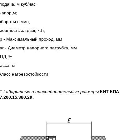
подача, м куб/час
напор,м;
обороты в мин,
мощность эл двиг, кВт;
пр - Максимальный проход, мм
аг - Диаметр напорного патрубка, мм
КПД, %
сса, кг
Класс нагревостойкости
 1 Габаритные и присоединительные размеры
КИТ КПА
7.200.15.380.2К.