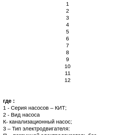
1
2
3
4
5
6
7
8
9
10
11
12
где :
1
- Серия насосов – КИТ;
2
- Вид насоса
К- канализационный насос;
3 – Тип электродвигателя: