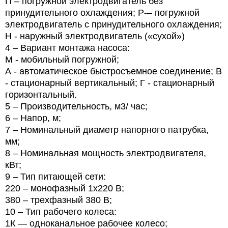
П
– погружной электродвигатель без
принудительного охлаждения; Р-– погружной
электродвигатель с принудительного охлаждения;
Н - наружный электродвигатель («сухой»)
4
– Вариант монтажа насоса:
М
- мобильный погружной;
А
- автоматическое быстросъемное соединение; В
- стационарный вертикальный; Г - стационарный
горизонтальный.
5
– Производительность, м3/ час;
6
– Напор, м;
7
– Номинальный диаметр напорного патрубка,
мм;
8
– Номинальная мощность электродвигателя,
кВт;
9
– Тип питающей сети:
220
– монофазный 1х220 В;
380
– трехфазный 380 В;
10
– Тип рабочего колеса:
1К — одноканальное рабочее колесо;