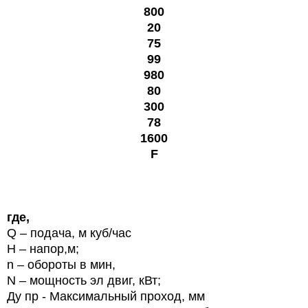
800
20
75
99
980
80
300
78
1600
F
где,
Q
– подача, м куб/час
H
– напор,м;
n
– обороты в мин,
N
– мощность эл двиг, кВт;
Ду пр - Максимальный проход, мм