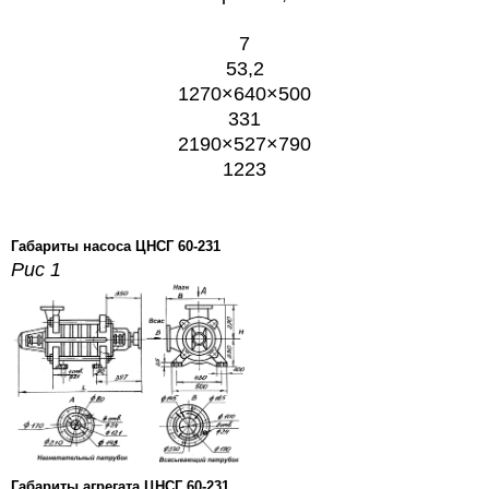
7
53,2
1270×640×500
331
2190×527×790
1223
Габариты насоса ЦНСГ 60-231
Рис 1
Габариты агрегата ЦНСГ 60-231