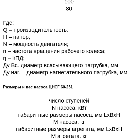
100
80
Где:
Q – производительность;
Н – напор;
N – мощность двигателя;
n – частота вращения рабочего колеса;
η – КПД;
Ду Вс. диаметр всасывающего патрубка, мм
Ду наг. – диаметр нагнетательного патрубка, мм
Размеры и вес насоса
ЦНСГ 60-231
число ступеней
N насоса, кВт
габаритные размеры насоса, мм LxBxH
М насоса, кг
габаритные размеры агрегата, мм LxBxH
M агрегата, кг