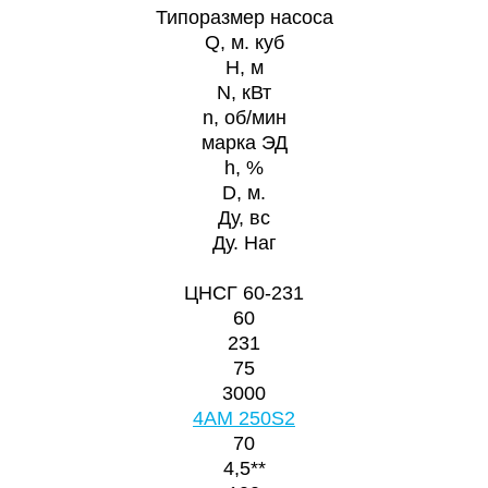
Типоразмер насоса
Q, м. куб
H, м
N, кВт
n, об/мин
марка ЭД
h, %
D, м.
Ду, вс
Ду. Наг
ЦНСГ 60-231
60
231
75
3000
4AM 250S2
70
4,5**