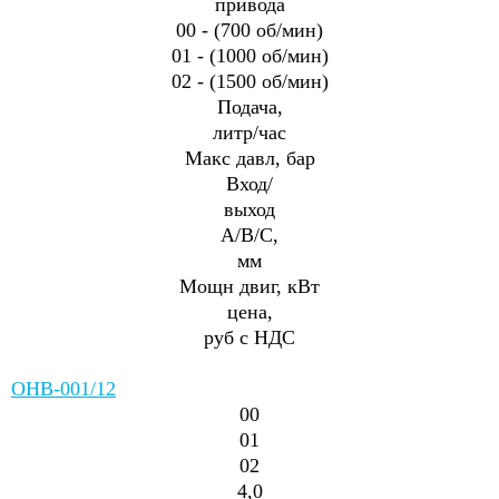
привода
00 -
(700 об/мин)
01 -
(1000 об/мин)
02 -
(1500 об/мин)
Подача,
литр/час
Макс давл, бар
Вход/
выход
А/В/С,
мм
Мощн двиг, кВт
цена,
руб с НДС
ОНВ-001/12
00
01
02
4,0