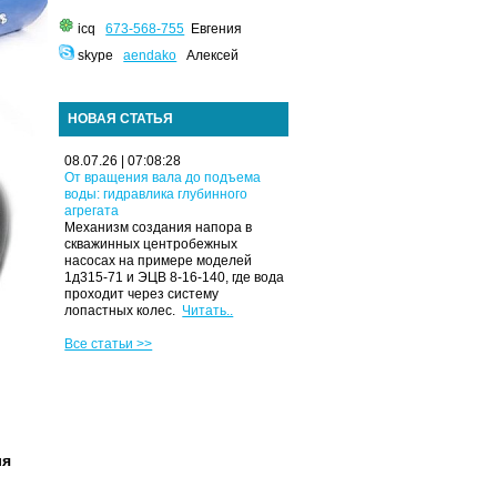
icq
673-568-755
Евгения
skype
aendako
Алексей
НОВАЯ СТАТЬЯ
08.07.26 | 07:08:28
От вращения вала до подъема
воды: гидравлика глубинного
агрегата
Механизм создания напора в
скважинных центробежных
насосах на примере моделей
1д315-71 и ЭЦВ 8-16-140, где вода
проходит через систему
лопастных колес.
Читать..
Все статьи >>
ля