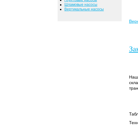
Шламовые насосы
Вертикальные насосы
Верн
За
Наш
скла
тран
Таб
Техн