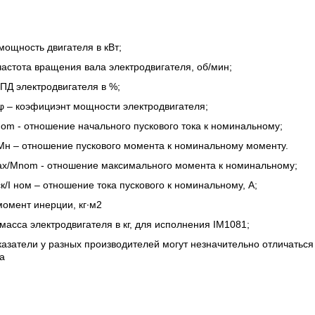
мощность двигателя в кВт;
частота вращения вала электродвигателя, об/мин;
КПД электродвигателя в %;
φ – коэфициэнт мощности электродвигателя;
Inom - отношение начального пускового тока к номинальному;
Мн – отношение пускового момента к номинальному моменту.
x/Mnom - отношение максимального момента к номинальному;
ск/I ном – отношение тока пускового к номинальному, А;
момент инерции, кг∙м2
масса электродвигателя в кг, для исполнения IM1081;
казатели у разных производителей могут незначительно отличаться 
а