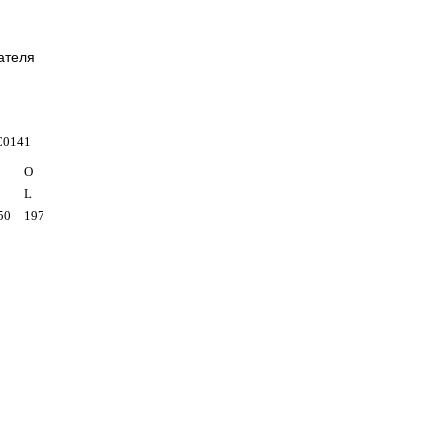
ателя
C0141
О
L
50
197