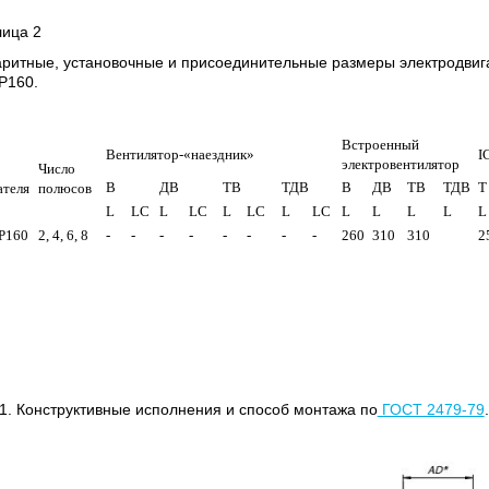
лица 2
аритные, установочные и присоединительные размеры электродвиг
Р160.
Встроенный
Вентилятор-«наездник»
I
электровентилятор
Число
В
ДВ
ТВ
ТДВ
В
ДВ
ТВ
ТДВ
Т
ателя
полюсов
L
LC
L
LC
L
LC
L
LC
L
L
L
L
L
Р160
2, 4, 6, 8
-
-
-
-
-
-
-
-
260
310
310
2
1. Конструктивные исполнения и способ монтажа по
ГОСТ 2479-79
.