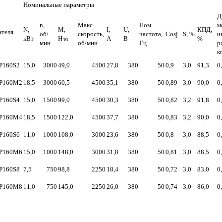
Номинальные параметры
Д
n,
Макс.
Ном.
м
N,
M,
I,
U,
КПД,
ателя
об/
скорость,
частота,
Cos
j
S, %
и
кВт
Н∙м
А
В
%
мин
об/мин
Гц
р
к
Р160S2
15,0
3000
49,0
4500
27,8
380
50
0,9
3,0
91,3
0
Р160M2
18,5
3000
60,5
4500
35,1
380
50
0,89
3,0
90,0
0
Р160S4
15,0
1500
99,0
4500
30,3
380
50
0,82
3,2
91,8
0
Р160М4
18,5
1500
122,0
4500
37,7
380
50
0,83
3,2
90,0
0
Р160S6
11,0
1000
108,0
3000
23,6
380
50
0,8
3,0
88,5
0
Р160М6
15,0
1000
148,0
3000
31,8
380
50
0,81
3,0
88,5
0
Р160S8
7,5
750
98,8
2250
18,4
380
50
0,72
3,0
83,0
0
Р160М8
11,0
750
145,0
2250
26,0
380
50
0,74
3,0
86,0
0