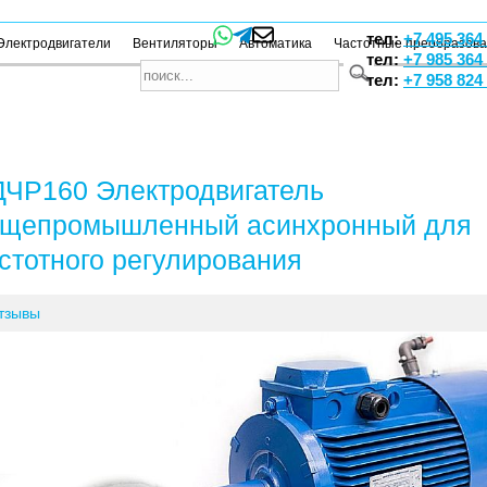
тел:
+7 495 364
Электродвигатели
Вентиляторы
Автоматика
Частотные преобразов
тел:
+7 985 364
тел:
+7 958 824
ЧР160 Электродвигатель
щепромышленный асинхронный для
стотного регулирования
тзывы