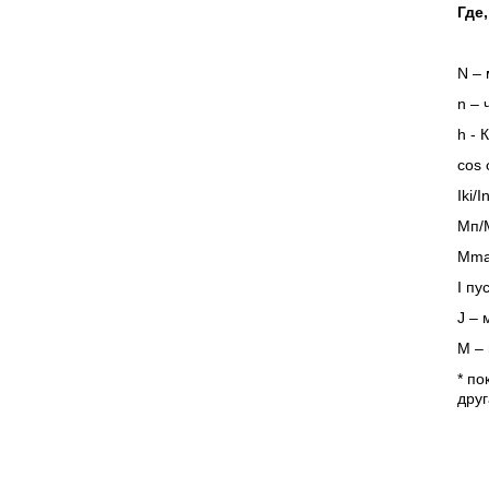
Где,
N – 
n – 
h - 
cos 
Iki/
Мп/
Mma
I пу
J – 
М – 
* по
друг