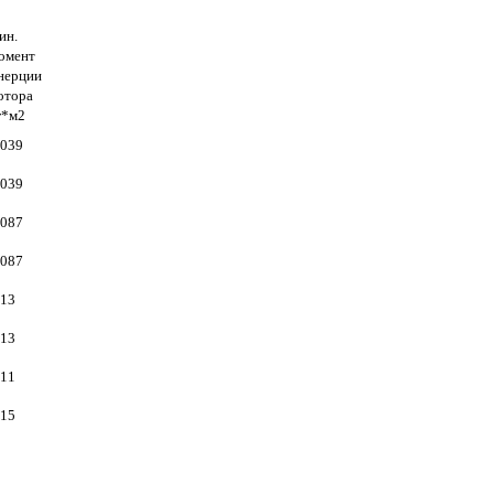
ин.
омент
нерции
отора
г*м
2
,039
,039
,087
,087
,13
,13
,11
,15